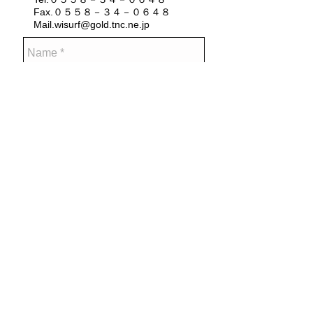
Fax.０５５８－３４－０６４８
Mail.wisurf@gold.tnc.ne.jp
Send